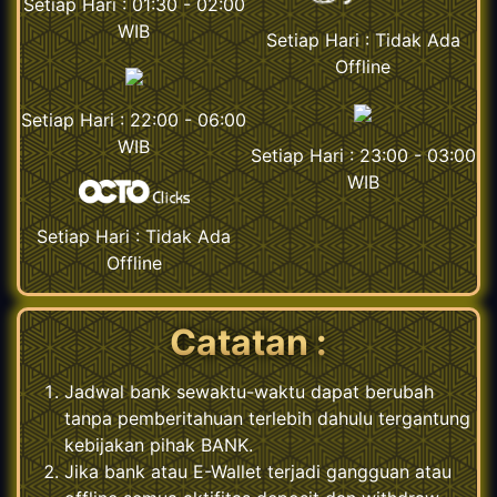
Setiap Hari : 01:30 - 02:00
WIB
Setiap Hari : Tidak Ada
Offline
Setiap Hari : 22:00 - 06:00
WIB
Setiap Hari : 23:00 - 03:00
WIB
Setiap Hari : Tidak Ada
Offline
Catatan :
Jadwal bank sewaktu-waktu dapat berubah
tanpa pemberitahuan terlebih dahulu tergantung
kebijakan pihak BANK.
Jika bank atau E-Wallet terjadi gangguan atau