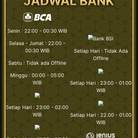
JADWAL BANK
Senin : 22:00 - 00:30 WIB
Selasa - Jumat : 22:00 -
00:30 WIB
Setiap Hari : Tidak Ada
Offline
Sabtu : Tidak ada Offline
Minggu : 00:00 - 05:00
WIB
Setiap Hari : 23:00 - 01:00
WIB
Setiap Hari : 23:00 - 02:00
WIB
Setiap Hari : 22.00 - 01.00
WIB