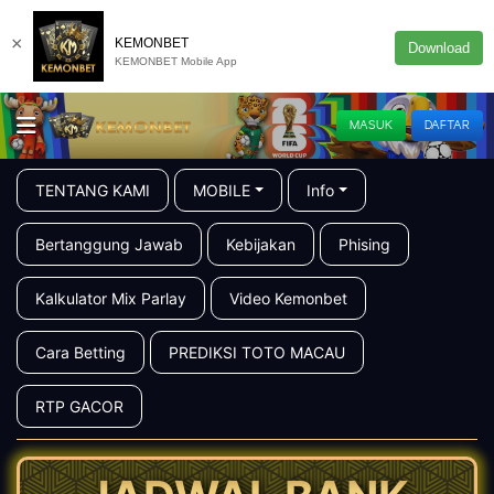
×
KEMONBET
Download
KEMONBET Mobile App
MASUK
DAFTAR
TENTANG KAMI
MOBILE
Info
Bertanggung Jawab
Kebijakan
Phising
Kalkulator Mix Parlay
Video Kemonbet
Cara Betting
PREDIKSI TOTO MACAU
RTP GACOR