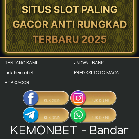
SITUS SLOT PALING
GACOR ANTI RUNGKAD
TERBARU 2025
TENTANG KAMI
JADWAL BANK
Link Kemonbet
PREDIKSI TOTO MACAU
RTP GACOR
KEMONBET - Bandar